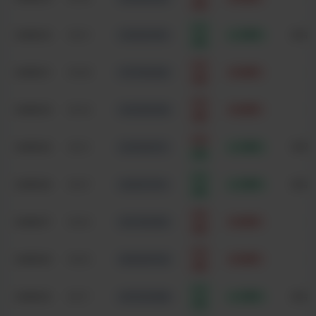
单
小
3466032
06:41
3+5+2=10
命中
组合
双
小
3466031
06:38
7+7+9=23
未中
-
双
小
3466030
06:34
3+4+9=16
未中
-
单
大
3466029
06:31
3+3+5=11
命中
单双
单
小
3466028
06:27
4+0+7=11
命中
组合
单
大
3466027
06:24
2+1+0=03
未中
-
双
小
3466026
06:20
8+6+0=14
未中
-
单
小
3466025
06:17
0+3+5=08
命中
组合
双