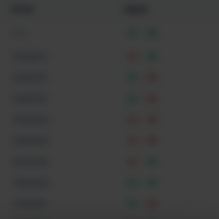
开奖号码
预测结果
--
小
单
2+3+6=11
大
单
8+8+1=17
大
双
6+8+1=15
大
双
6+3+4=13
大
双
6+8+8=22
小
单
8+7+0=15
小
单
3+8+9=20
大
双
1+5+4=10
小
单