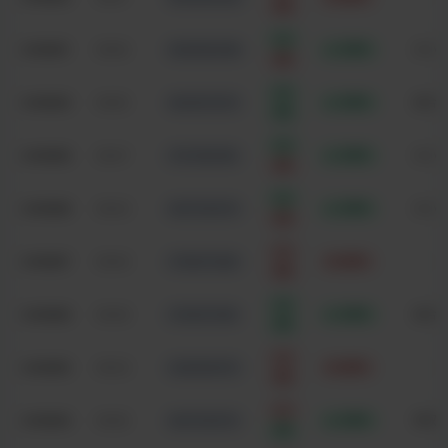
单
大
3466891
09:54
6+6+6=18
命中
大小
单
大
3466890
09:50
6+4+7=17
命中
组合
单
大
3466889
09:47
7+1+8=16
命中
大小
单
大
3466888
09:43
6+7+4=17
命中
大小
双
小
3466887
09:40
7+8+7=22
未中
-
单
大
3466886
09:36
7+5+7=19
命中
组合
单
小
3466885
09:33
2+6+9=17
未中
-
双
小
3466884
09:29
6+7+4=17
命中
单双
单